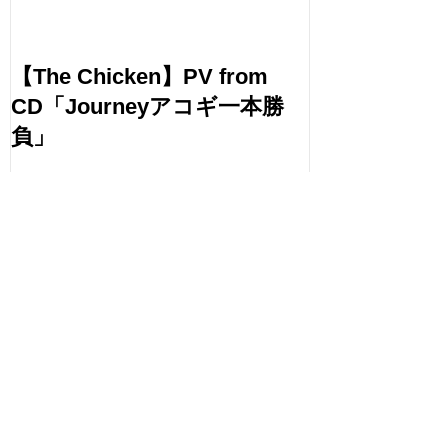
【The Chicken】PV from
堀尾和孝NewC
CD「Journeyアコギ一本勝
アコギ一本勝負】
負」
Virsion！
最新記事
facebook
2017.9.2 堀尾和孝NewCD【酔弦
SUIGEN】 発売記念ライブ！