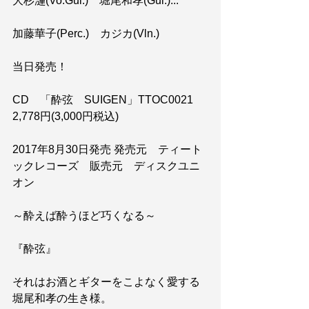
大杉漣(Vo.Gui.)　堀尾和孝(Gui.)...
加藤華子(Perc.)　カジカ(Vln.)　　　　
当日発売！
CD　「酔弦　SUIGEN」TTOC0021　
2,778円(3,000円税込)　
2017年8月30日発売 発売元　ティート
ックレコーズ　販売元　ディスクユニ
オン
～酔えば酔うほど巧くなる～
『酔弦』
それはお酒とギターをこよなく愛する
堀尾和孝の生き様。