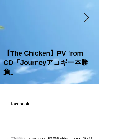
【The Chicken】PV from
堀尾和孝NewC
CD「Journeyアコギ一本勝
アコギ一本勝負】
負」
Virsion！
facebook