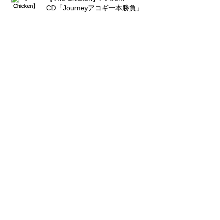
CD「Journeyアコギ一本勝負」
堀尾和孝NewCD 【Journey アコギ
一本勝負】 PV Digest Virsion！
アーカイブ
2018年1月
（1）
1件の記事
2017年8月
（2）
2件の記事
2015年7月
（1）
1件の記事
2015年5月
（2）
2件の記事
タグで検索
photo
text
video
アコギ 一本勝負 堀尾 アコースティックギター Journey
フォロー