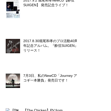
2017.9.2 堀尾和孝NewCD【酔弦
SUIGEN】 発売記念ライブ！
2017.8.30堀尾和孝のプロ活動40周
年記念アルバム。『酔弦SUIGEN』
リリース！
7月3日、私のNewCD「Journey ア
コギ一本勝負」発売日です！
【The Chicken】PV from